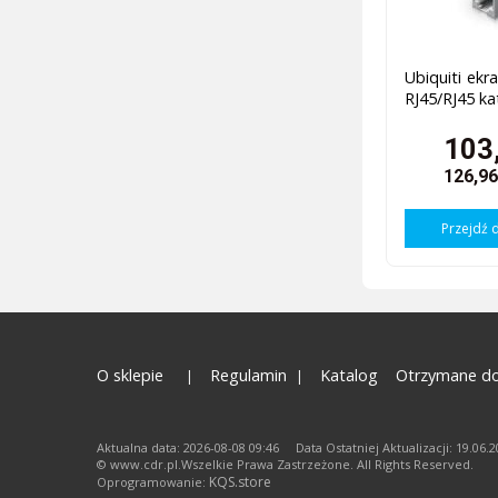
Ubiquiti ekr
RJ45/RJ45 ka
103,
126,96
Przejdź 
O sklepie
Regulamin
Katalog
Otrzymane do
Aktualna data: 2026-08-08 09:46 Data Ostatniej Aktualizacji: 19.06.
© www.cdr.pl.Wszelkie Prawa Zastrzeżone. All Rights Reserved.
KQS.store
Oprogramowanie: