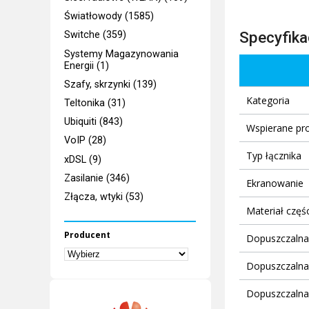
Światłowody (1585)
Specyfika
Switche (359)
Systemy Magazynowania
Energii (1)
Szafy, skrzynki (139)
Kategoria
Teltonika (31)
Ubiquiti (843)
Wspierane pr
VoIP (28)
Typ łącznika
xDSL (9)
Zasilanie (346)
Ekranowanie
Złącza, wtyki (53)
Materiał częś
Producent
Dopuszczalna
Dopuszczalna
Dopuszczalna