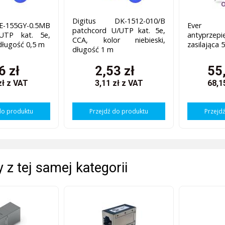
Digitus DK-1512-010/B
E-155GY-0.5MB
Ever
patchcord U/UTP kat. 5e,
UTP kat. 5e,
antyprzep
CCA, kolor niebieski,
 długość 0,5 m
zasilająca 
długość 1 m
6 zł
2,53 zł
55
zł
z VAT
3,11 zł
z VAT
68,1
do produktu
Przejdź do produktu
Przejd
 z tej samej kategorii