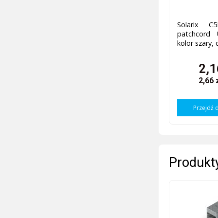
Solarix C5
patchcord 
kolor szary,
2,1
2,66 
Przejdź 
Produkty