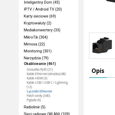
Inteligentny Dom (45)
IPTV / Android TV (20)
Karty sieciowe (69)
Kryptowaluty (2)
Mediakonwertery (33)
MikroTik (304)
Mimosa (22)
Monitoring (301)
Narzędzia (79)
Okablowanie (461)
Opis
Gniazdka RJ45 (21)
Kable Ethernet (skrętka) (68)
Kable HDMI (3)
Kable USB / USB-C / Lightning
(12)
Łączniki Ethernet
Patch cordy (340)
Pigtaile (9)
Radiolinie (5)
Sieci radiowe (WLAN) (109)