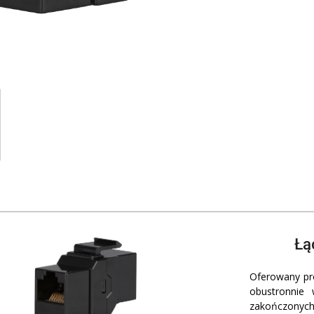
Łą
Oferowany pro
obustronnie 
zakończonyc