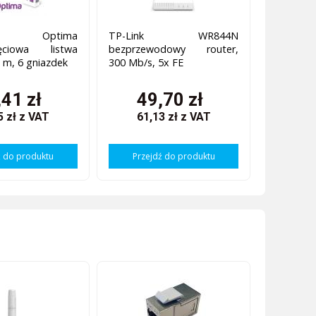
 Optima
TP-Link WR844N
ięciowa listwa
bezprzewodowy router,
5 m, 6 gniazdek
300 Mb/s, 5x FE
,41 zł
49,70 zł
5 zł
z VAT
61,13 zł
z VAT
ź do produktu
Przejdź do produktu