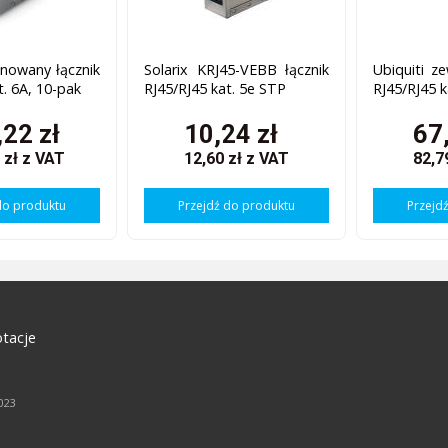
anowany łącznik
Solarix KRJ45-VEBB łącznik
Ubiquiti z
t. 6A, 10-pak
RJ45/RJ45 kat. 5e STP
RJ45/RJ45 k
22 zł
10,24 zł
67
 zł
z VAT
12,60 zł
z VAT
82,7
do produktu
Przejdź do produktu
Przejd
tacje
2023