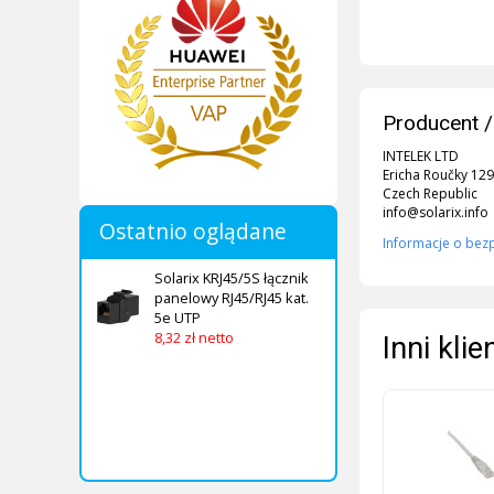
Producent /
INTELEK LTD
Ericha Roučky 129
Czech Republic
info@solarix.info
Ostatnio oglądane
Informacje o bez
Solarix KRJ45/5S łącznik
panelowy RJ45/RJ45 kat.
5e UTP
8,32 zł netto
Inni kli