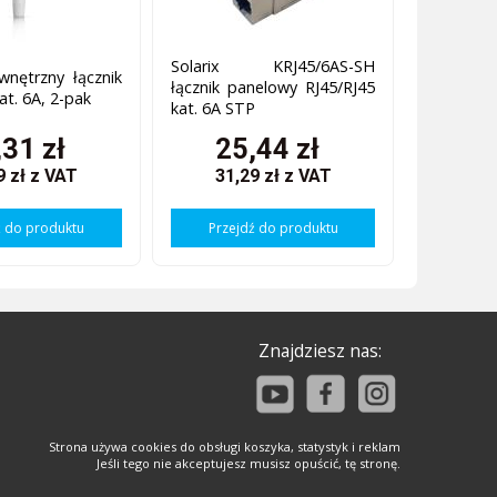
Solarix KRJ45/6AS-SH
ewnętrzny łącznik
łącznik panelowy RJ45/RJ45
at. 6A, 2-pak
kat. 6A STP
,31 zł
25,44 zł
9 zł
z VAT
31,29 zł
z VAT
ź do produktu
Przejdź do produktu
Znajdziesz nas:
Strona używa cookies do obsługi koszyka, statystyk i reklam
Jeśli tego nie akceptujesz musisz opuścić, tę stronę.