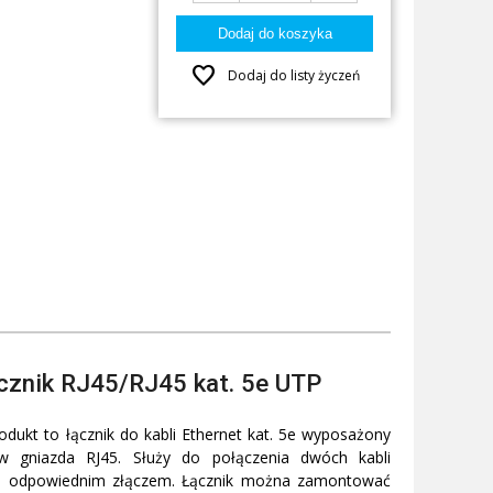
favorite
Dodaj do listy życzeń
cznik RJ45/RJ45 kat. 5e UTP
dukt to łącznik do kabli Ethernet kat. 5e wyposażony
w gniazda RJ45. Służy do połączenia dwóch kabli
h odpowiednim złączem. Łącznik można zamontować