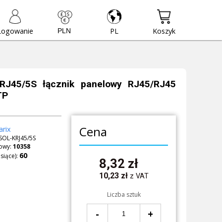
Logowanie
PL
Koszyk
KRJ45/5S łącznik panelowy RJ45/RJ45
TP
Cena
arix
SOL-KRJ45/5S
owy:
10358
siące):
8,32
zł
10,23
zł
z VAT
Liczba sztuk
-
+