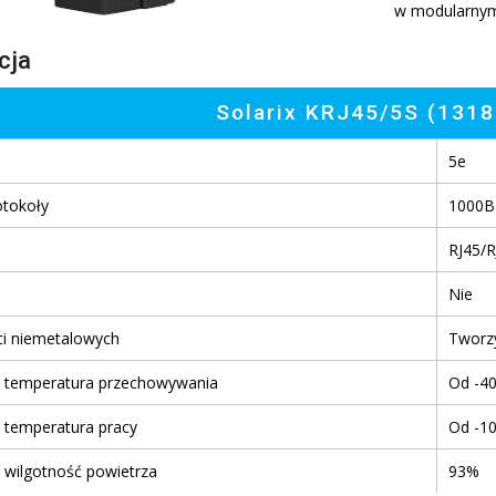
w modularnym 
cja
Solarix KRJ45/5S (131
5e
otokoły
1000B
RJ45/R
Nie
ci niemetalowych
Tworz
 temperatura przechowywania
Od -40
 temperatura pracy
Od -10
 wilgotność powietrza
93%