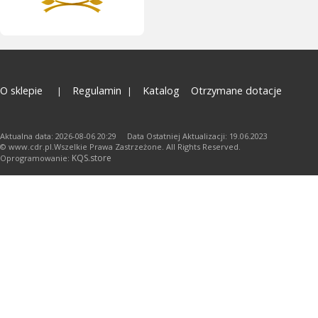
O sklepie
Regulamin
Katalog
Otrzymane dotacje
Aktualna data: 2026-08-06 20:29 Data Ostatniej Aktualizacji: 19.06.2023
© www.cdr.pl.Wszelkie Prawa Zastrzeżone. All Rights Reserved.
KQS.store
Oprogramowanie: