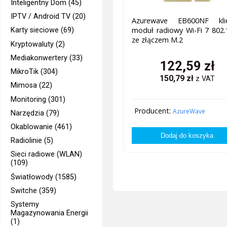
Inteligentny Dom (45)
IPTV / Android TV (20)
Azurewave EB600NF klie
moduł radiowy Wi-Fi 7 802
Karty sieciowe (69)
ze złączem M.2
Kryptowaluty (2)
Mediakonwertery (33)
122,59
zł
MikroTik (304)
150,79
zł
z VAT
Mimosa (22)
Monitoring (301)
Producent:
AzureWave
Narzędzia (79)
Okablowanie (461)
Radiolinie (5)
Sieci radiowe (WLAN)
(109)
Światłowody (1585)
Switche (359)
Systemy
Magazynowania Energii
(1)