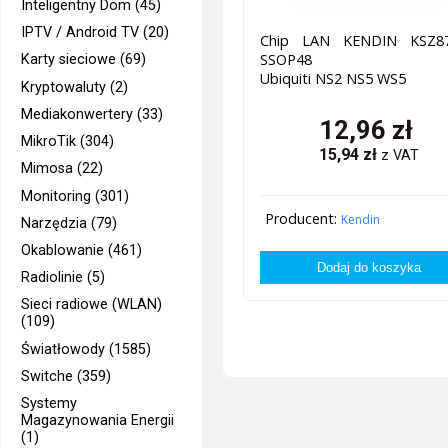
Inteligentny Dom (45)
IPTV / Android TV (20)
Chip LAN KENDIN KSZ8
SSOP48
Karty sieciowe (69)
Ubiquiti NS2 NS5 WS5
Kryptowaluty (2)
Mediakonwertery (33)
12,96
zł
MikroTik (304)
15,94
zł
z VAT
Mimosa (22)
Monitoring (301)
Producent:
Kendin
Narzędzia (79)
Okablowanie (461)
Radiolinie (5)
Sieci radiowe (WLAN)
(109)
Światłowody (1585)
Switche (359)
Systemy
Magazynowania Energii
(1)