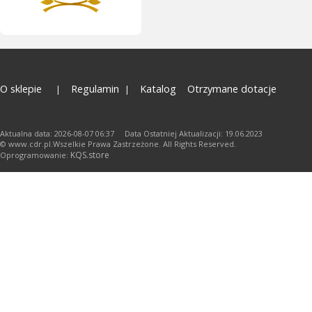
O sklepie
Regulamin
Katalog
Otrzymane dotacje
Aktualna data: 2026-08-07 06:37 Data Ostatniej Aktualizacji: 19.06.2023
© www.cdr.pl.Wszelkie Prawa Zastrzeżone. All Rights Reserved.
KQS.store
Oprogramowanie: