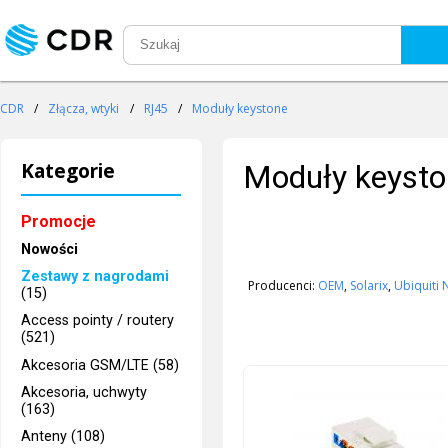
CDR
/
Złącza, wtyki
/
RJ45
/
Moduły keystone
Kategorie
Moduły keysto
Promocje
Nowości
Zestawy z nagrodami
Producenci:
OEM
,
Solarix
,
Ubiquiti
(15)
Access pointy / routery
(521)
Akcesoria GSM/LTE (58)
Akcesoria, uchwyty
(163)
Anteny (108)