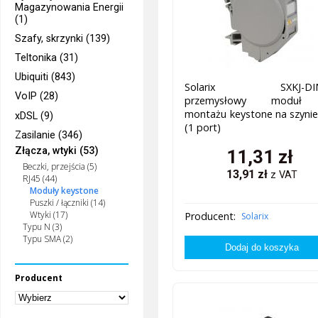
Magazynowania Energii
(1)
Szafy, skrzynki (139)
Teltonika (31)
Ubiquiti (843)
Solarix SXKJ-DIN
VoIP (28)
przemysłowy moduł
montażu keystone na szyni
xDSL (9)
(1 port)
Zasilanie (346)
Złącza, wtyki (53)
11,31
zł
Beczki, przejścia (5)
13,91
zł
z VAT
RJ45 (44)
Moduły keystone
Puszki / łączniki (14)
Wtyki (17)
Producent:
Solarix
Typu N (3)
Typu SMA (2)
Producent