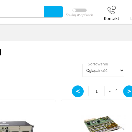
Szukaj w opisach
Kontakt
M
Sortowanie
<
>
1
-