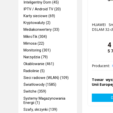
Inteligentny Dom (45)
IPTV / Android TV (20)
Karty sieciowe (69)
Kryptowaluty (2)
HUAWEI Sm
DSLAM 32-c
Mediakonwertery (33)
MikroTik (304)
4
Mimosa (22)
Monitoring (301)
5 
Narzędzia (79)
Okablowanie (461)
Producent:
Radiolinie (5)
Sieci radiowe (WLAN) (109)
Towar wys
Unii Europej
Światłowody (1585)
Switche (359)
Systemy Magazynowania
Energii (1)
Szafy, skrzynki (139)