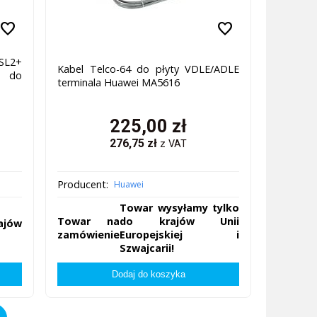
favorite
favorite
SL2+
Kabel Telco-64 do płyty VDLE/ADLE
L do
terminala Huawei MA5616
225,00
zł
276,75
zł
z VAT
Producent:
Huawei
Towar wysyłamy tylko
Towar na
do krajów Unii
ajów
zamówienie
Europejskiej i
Szwajcarii!