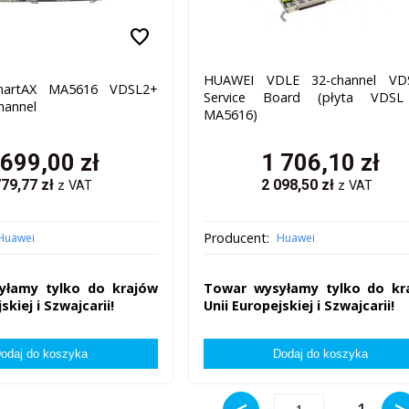
favorite
HUAWEI VDLE 32-channel VD
artAX MA5616 VDSL2+
Service Board (płyta VDS
hannel
MA5616)
 699,00
zł
1 706,10
zł
779,77
zł
2 098,50
zł
z VAT
z VAT
Producent:
Huawei
Huawei
yłamy tylko do krajów
Towar wysyłamy tylko do kr
skiej i Szwajcarii!
Unii Europejskiej i Szwajcarii!