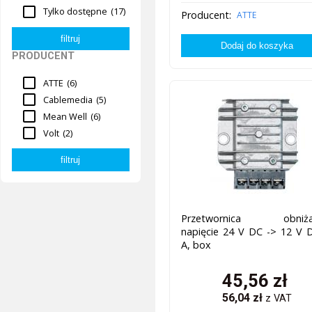
Tylko dostępne
(17)
Producent:
ATTE
PRODUCENT
ATTE
(6)
Cablemedia
(5)
Mean Well
(6)
Volt
(2)
Przetwornica obniża
napięcie 24 V DC -> 12 V 
A, box
45,56
zł
56,04
zł
z VAT