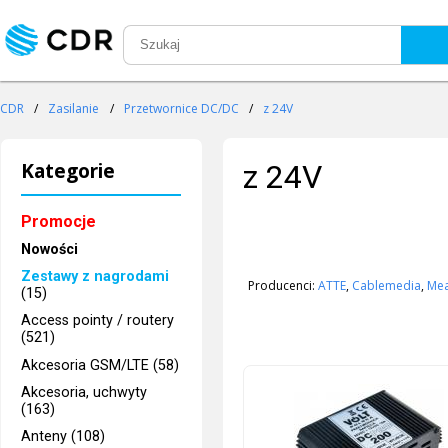
CDR
/
Zasilanie
/
Przetwornice DC/DC
/
z 24V
Kategorie
z 24V
Promocje
Nowości
Zestawy z nagrodami
Producenci:
ATTE
,
Cablemedia
,
Mea
(15)
Access pointy / routery
(521)
Akcesoria GSM/LTE (58)
Akcesoria, uchwyty
(163)
Anteny (108)