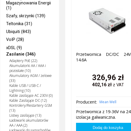
Magazynowania Energii
(1)
Szafy, skrzynki (139)
Teltonika (31)
Ubiquiti (843)
VoIP (28)
xDSL (9)
Przetwornica DC/DC 24V
Zasilanie (346)
14.6A
Adaptery PoE (22)
Akumulatorki AA / AAA i
pozostałe (10)
Akumulatory AGM / żelowe
326,96
zł
(33)
402,16
zł
z VAT
Kable USB / USB-C /
Lightning (10)
Kable zasilające AC 230V (0)
Kable Zasilające DC (12)
Producent:
Mean Well
Kontrolery/Restartery GSM
(13)
Przetwornica z 19-36V na 24
Listwy zasilające (13)
izolacja galwaniczna.
Ładowarki akumulatorów
AA / AAA (2)
Ładowarki do samochodów