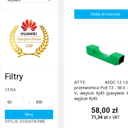
Filtry
ATTE ASDC-12-120
przetwornica PoE 13 - 56 V 
CENA
V, wejście RJ45 (pasywne 
wyjście RJ45
-
58,00
zł
71,34
zł
z VAT
OPCJE DODATKOWE