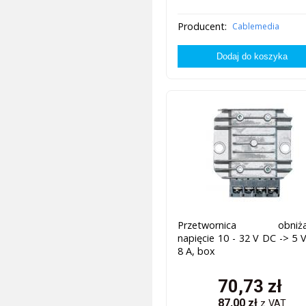
Producent:
Cablemedia
Przetwornica obniża
napięcie 10 - 32 V DC -> 5 
8 A, box
70,73
zł
87,00
zł
z VAT