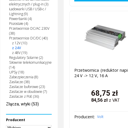
elektrycznych / plug-in (3)
Ładowarki USB / USB-c /
Lightning (9)
Powerbanki (4)
Pozostałe (4)
Przetwornice DC/AC 230V
(38)
Przetwornice DC/DC (40)
z 12V (10)
z 24V
z 48V (19)
Regulatory Solarne (2)
Siłownie telekomunikacyjne
(14)
Przetwornica (reduktor napi
UPSy (18)
24 V -> 12 V, 16 A
Zabezpieczenia (8)
Zasilacze (38)
Zasilacze buforowe (23)
68,75
zł
Zasilacze w obudowie (7)
Zasilacze z PoE (36)
84,56
zł
z VAT
Złącza, wtyki (53)
Producent:
Volt
Producent