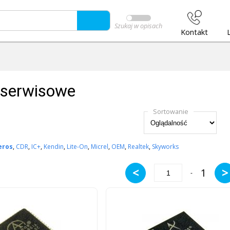
Szukaj w opisach
Kontakt
 serwisowe
Sortowanie
eros
,
CDR
,
IC+
,
Kendin
,
Lite-On
,
Micrel
,
OEM
,
Realtek
,
Skyworks
<
>
1
-