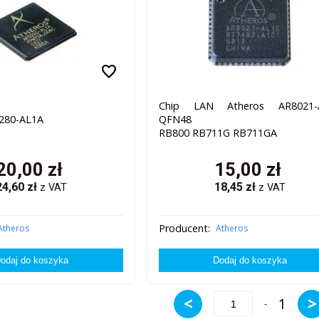
favorite
Chip LAN Atheros AR8021-
280-AL1A
QFN48
RB800 RB711G RB711GA
20,00
zł
15,00
zł
24,60
zł
18,45
zł
z VAT
z VAT
Producent:
Atheros
Atheros
<
>
1
-