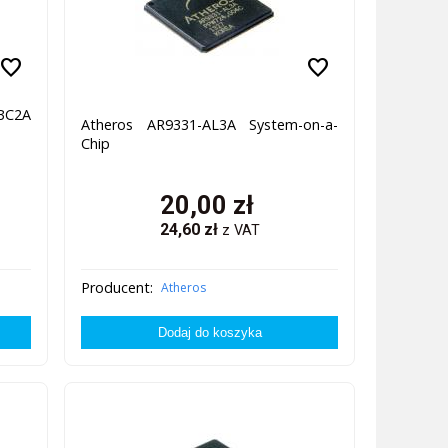
favorite
favorite
BC2A
Atheros AR9331-AL3A System-on-a-
Chip
20,00
zł
24,60
zł
z VAT
Producent:
Atheros