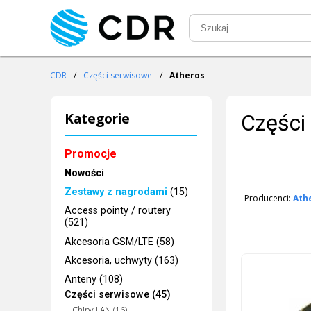
CDR
/
Części serwisowe
/
Atheros
Kategorie
Części
Promocje
Nowości
Zestawy z nagrodami
(15)
Producenci:
Ath
Access pointy / routery
(521)
Akcesoria GSM/LTE (58)
Akcesoria, uchwyty (163)
Anteny (108)
Części serwisowe (45)
Chipy LAN (16)