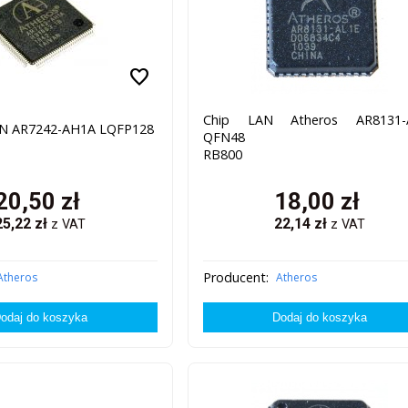
favorite
Chip LAN Atheros AR8131-
AN AR7242-AH1A LQFP128
QFN48
RB800
20,50
zł
18,00
zł
25,22
zł
22,14
zł
z VAT
z VAT
Producent:
Atheros
Atheros