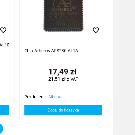
favorite
favorite
AL1E
Chip Atheros AR8236-AL1A
17,49
zł
21,51
zł
z VAT
Producent:
Atheros