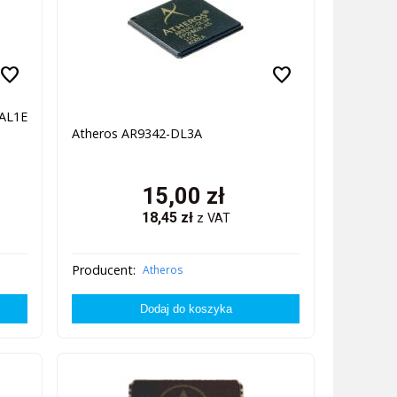
favorite
favorite
AL1E
Atheros AR9342-DL3A
15,00
zł
18,45
zł
z VAT
Producent:
Atheros