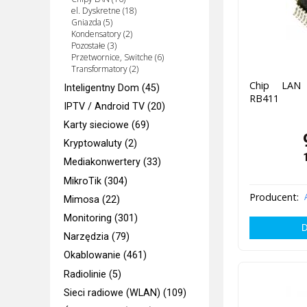
el. Dyskretne (18)
Gniazda (5)
Kondensatory (2)
Pozostałe (3)
Przetwornice, Switche (6)
Transformatory (2)
Chip LAN
Inteligentny Dom (45)
RB411
IPTV / Android TV (20)
Karty sieciowe (69)
Kryptowaluty (2)
Mediakonwertery (33)
MikroTik (304)
Producent:
Mimosa (22)
Monitoring (301)
Narzędzia (79)
Okablowanie (461)
Radiolinie (5)
Sieci radiowe (WLAN) (109)