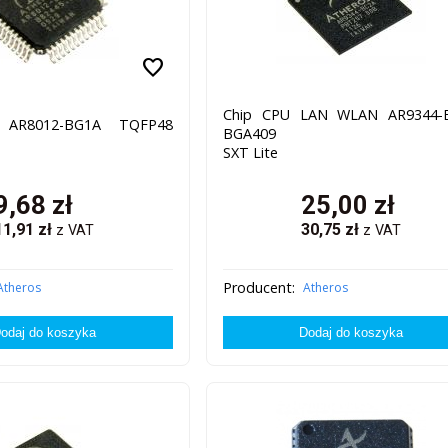
favorite
Chip CPU LAN WLAN AR9344-
 AR8012-BG1A TQFP48
BGA409
SXT Lite
9,68
zł
25,00
zł
11,91
zł
30,75
zł
z VAT
z VAT
Producent:
Atheros
Atheros