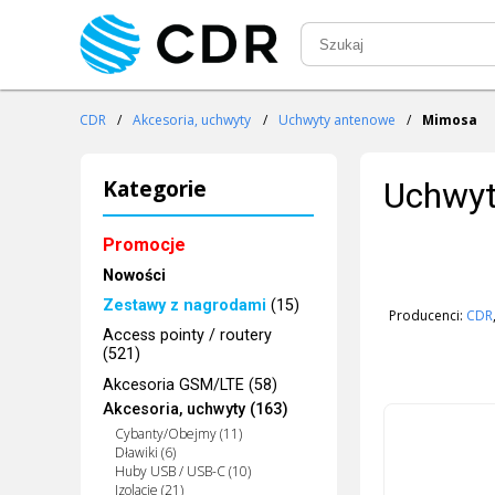
CDR
/
Akcesoria, uchwyty
/
Uchwyty antenowe
/
Mimosa
Kategorie
Uchwyt
Promocje
Nowości
Zestawy z nagrodami
(15)
Producenci:
CDR
Access pointy / routery
(521)
Akcesoria GSM/LTE (58)
Akcesoria, uchwyty (163)
Cybanty/Obejmy (11)
Dławiki (6)
Huby USB / USB-C (10)
Izolacje (21)