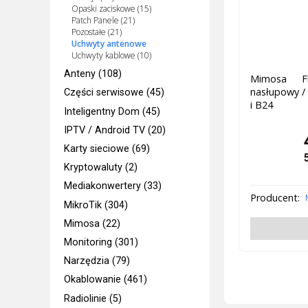
Opaski zaciskowe (15)
Patch Panele (21)
Pozostałe (21)
Uchwyty antenowe
Uchwyty kablowe (10)
Anteny (108)
Mimosa F
nasłupowy /
Części serwisowe (45)
i B24
Inteligentny Dom (45)
IPTV / Android TV (20)
Karty sieciowe (69)
Kryptowaluty (2)
Mediakonwertery (33)
Producent:
MikroTik (304)
Mimosa (22)
Monitoring (301)
Narzędzia (79)
Okablowanie (461)
Radiolinie (5)