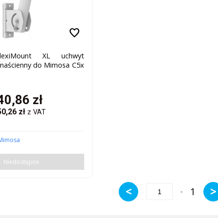
favorite
lexiMount XL uchwyt
 naścienny do Mimosa C5x
40,86
zł
50,26
zł
z VAT
Mimosa
Niedostępne
<
>
1
-