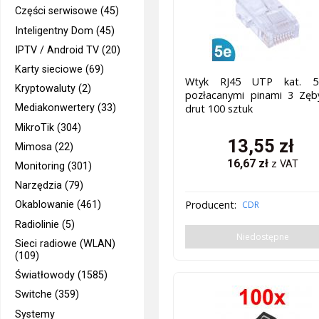
Części serwisowe (45)
Inteligentny Dom (45)
IPTV / Android TV (20)
Karty sieciowe (69)
Wtyk RJ45 UTP kat. 
Kryptowaluty (2)
pozłacanymi pinami 3 Zęb
Mediakonwertery (33)
drut 100 sztuk
MikroTik (304)
13,55
zł
Mimosa (22)
16,67
zł
z VAT
Monitoring (301)
Narzędzia (79)
Producent:
CDR
Okablowanie (461)
Radiolinie (5)
Niedostępne
Sieci radiowe (WLAN)
(109)
Światłowody (1585)
Switche (359)
Systemy