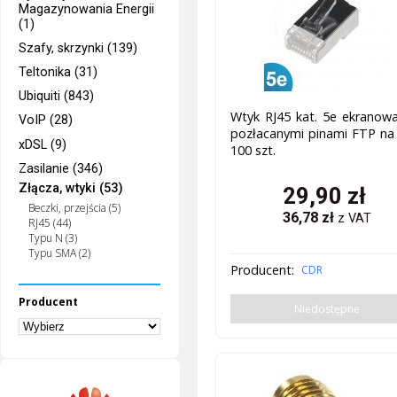
Magazynowania Energii
(1)
Szafy, skrzynki (139)
Teltonika (31)
Ubiquiti (843)
Wtyk RJ45 kat. 5e ekranow
VoIP (28)
pozłacanymi pinami FTP na
xDSL (9)
100 szt.
Zasilanie (346)
Złącza, wtyki (53)
29,90
zł
Beczki, przejścia (5)
36,78
zł
z VAT
RJ45 (44)
Typu N (3)
Typu SMA (2)
Producent:
CDR
Producent
Niedostępne