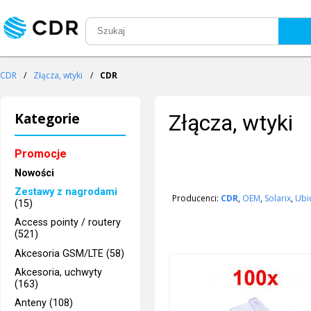
CDR
/
Złącza, wtyki
/
CDR
Kategorie
Złącza, wtyki
Promocje
Nowości
Zestawy z nagrodami
Producenci:
CDR
,
OEM
,
Solarix
,
Ubi
(15)
Access pointy / routery
(521)
Akcesoria GSM/LTE (58)
Akcesoria, uchwyty
(163)
Anteny (108)