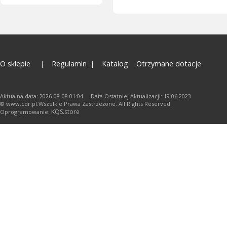
O sklepie
Regulamin
Katalog
Otrzymane dotacje
Aktualna data: 2026-08-08 01:04 Data Ostatniej Aktualizacji: 19.06.2023
© www.cdr.pl.Wszelkie Prawa Zastrzeżone. All Rights Reserved.
KQS.store
Oprogramowanie: