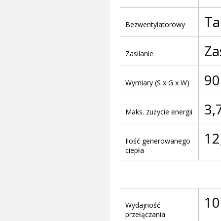
Ta
Bezwentylatorowy
Za
Zasilanie
90
Wymiary (S x G x W)
3,
Maks. zużycie energii
12
Ilość generowanego
ciepła
10
Wydajność
przełączania