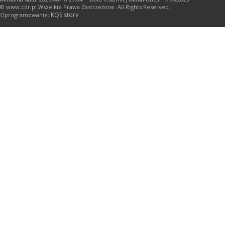
© www.cdr.pl.Wszelkie Prawa Zastrzeżone. All Rights Reserved.
KQS.store
Oprogramowanie: