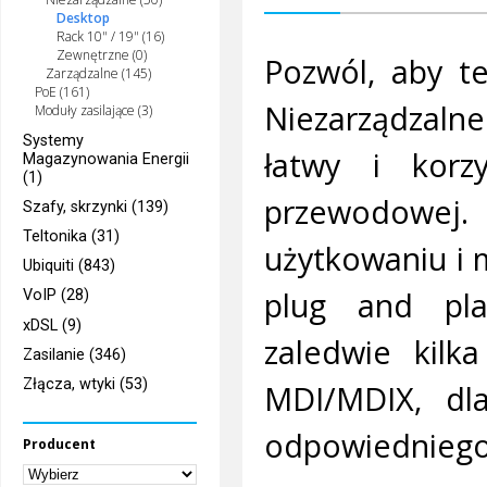
Desktop
Rack 10" / 19" (16)
Zewnętrzne (0)
Pozwól, aby t
Zarządzalne (145)
PoE (161)
Niezarządzalne
Moduły zasilające (3)
Systemy
łatwy i korz
Magazynowania Energii
(1)
przewodowej.
Szafy, skrzynki (139)
Teltonika (31)
użytkowaniu i m
Ubiquiti (843)
plug and pla
VoIP (28)
xDSL (9)
zaledwie kilk
Zasilanie (346)
Złącza, wtyki (53)
MDI/MDIX, dla
odpowiedniego
Producent