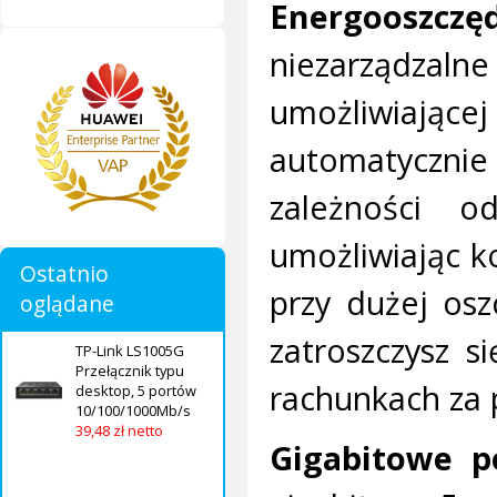
Energooszc
niezarządzalne
umożliwiając
automatyczni
zależności o
umożliwiając ko
Ostatnio
przy dużej osz
oglądane
zatroszczysz s
TP-Link LS1005G
Przełącznik typu
rachunkach za 
desktop, 5 portów
10/100/1000Mb/s
39,48 zł netto
Gigabitowe p