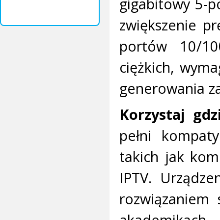
gigabitowy 5-p
zwiększenie prę
portów 10/100
ciężkich, wyma
generowania z
Korzystaj gdz
pełni kompaty
takich jak kom
IPTV. Urządze
rozwiązaniem 
akademikach,