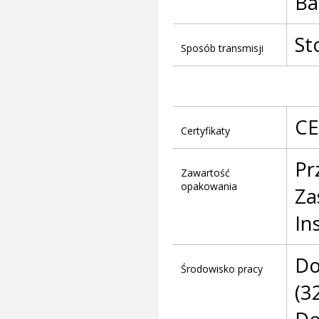
Ba
St
Sposób transmisji
CE
Certyfikaty
Pr
Zawartość
opakowania
Za
In
Do
Środowisko pracy
(3