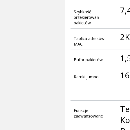
7,
Szybkość
przekierowań
pakietów
2K
Tablica adresów
MAC
1,
Bufor pakietów
16
Ramki jumbo
Te
Funkcje
zaawansowane
Ko