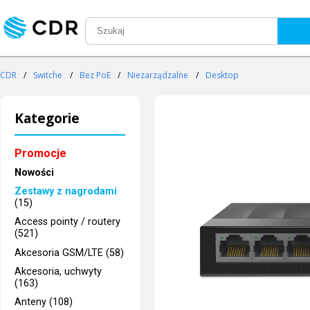
CDR
/
Switche
/
Bez PoE
/
Niezarządzalne
/
Desktop
Kategorie
Promocje
Nowości
Zestawy z nagrodami
(15)
Access pointy / routery
(521)
Akcesoria GSM/LTE (58)
Akcesoria, uchwyty
(163)
Anteny (108)