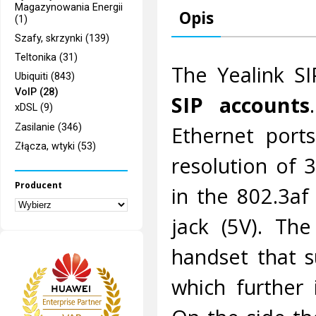
Magazynowania Energii
Opis
(1)
Szafy, skrzynki (139)
Teltonika (31)
The Yealink S
Ubiquiti (843)
VoIP (28)
SIP accounts
xDSL (9)
Zasilanie (346)
Ethernet port
Złącza, wtyki (53)
resolution of 
Producent
in the 802.3af
jack (5V). Th
handset that 
which further 