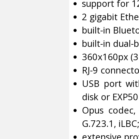
support for 1
2 gigabit Ethe
built-in Bluet
built-in dual-
360x160px (3
RJ-9 connecto
USB port wit
disk or EXP50
Opus codec,
G.723.1, iLBC
extensive pro