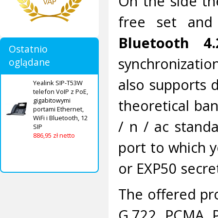
On the side th
free set and
Bluetooth 4.
Ostatnio
synchronizatio
oglądane
also supports 
Yealink SIP-T53W
telefon VoIP z PoE,
theoretical ban
gigabitowymi
portami Ethernet,
WiFi i Bluetooth, 12
/ n / ac stand
SIP
886,95 zł netto
port to which y
or EXP50 secret
The offered pr
G.722, PCMA, P