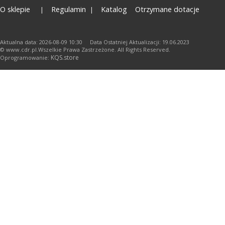
O sklepie
Regulamin
Katalog
Otrzymane dotacje
Aktualna data: 2026-08-09 10:30 Data Ostatniej Aktualizacji: 19.06.2023
© www.cdr.pl.Wszelkie Prawa Zastrzeżone. All Rights Reserved.
KQS.store
Oprogramowanie: