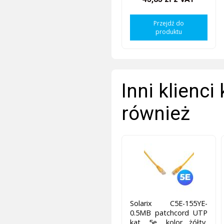
Przejdź do
produktu
Inni klienci
również
Solarix C5E-155YE-
0.5MB patchcord UTP
kat. 5e, kolor żółty,