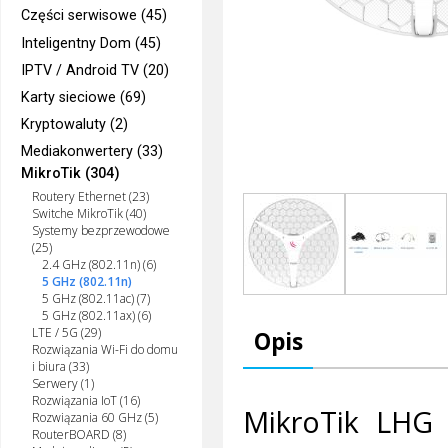
Części serwisowe (45)
Inteligentny Dom (45)
IPTV / Android TV (20)
Karty sieciowe (69)
Kryptowaluty (2)
Mediakonwertery (33)
MikroTik (304)
Routery Ethernet (23)
Switche MikroTik (40)
Systemy bezprzewodowe
(25)
2.4 GHz (802.11n) (6)
5 GHz (802.11n)
5 GHz (802.11ac) (7)
5 GHz (802.11ax) (6)
LTE / 5G (29)
Opis
Rozwiązania Wi-Fi do domu
i biura (33)
Serwery (1)
Rozwiązania IoT (16)
MikroTik LHG 
Rozwiązania 60 GHz (5)
RouterBOARD (8)