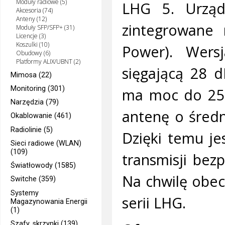
Moduły radiowe (5)
LHG 5. Urząd
Akcesoria (74)
Anteny (12)
zintegrowane 
Moduły SFP/SFP+ (31)
Licencje (3)
Koszulki (10)
Power). Wer
Obudowy (6)
Platformy ALIX/UBNT (2)
sięgającą 28 
Mimosa (22)
Monitoring (301)
ma moc do 25 
Narzędzia (79)
antenę o średn
Okablowanie (461)
Radiolinie (5)
Dzięki temu je
Sieci radiowe (WLAN)
(109)
transmisji be
Światłowody (1585)
Na chwilę obec
Switche (359)
Systemy
serii LHG.
Magazynowania Energii
(1)
Szafy, skrzynki (139)