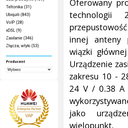
Oferowany pro
Teltonika (31)
technologii
Ubiquiti (843)
VoIP (28)
przepustowość 
xDSL (9)
innej anteny 
Zasilanie (346)
Złącza, wtyki (53)
wiązki głównej
Urządzenie zas
Producent
zakresu 10 - 2
24 V / 0.38 A
wykorzystywane
jako urządze
wielopunkt.