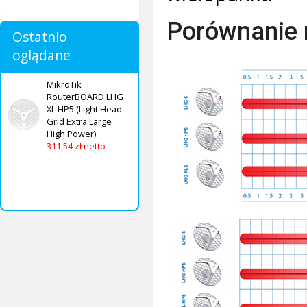
Porównanie 
Ostatnio
oglądane
MikroTik
RouterBOARD LHG
XL HP5 (Light Head
Grid Extra Large
High Power)
311,54 zł netto