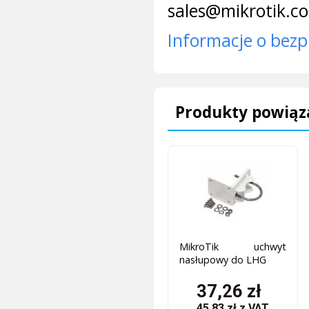
sales@mikrotik.c
Informacje o bezp
Produkty powiąz
MikroTik uchwyt
nasłupowy do LHG
37,26 zł
45,83 zł
z VAT