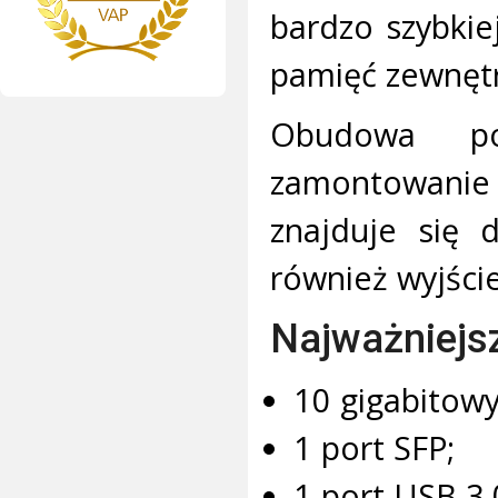
bardzo szybkie
pamięć zewnęt
Obudowa po
zamontowanie
znajduje się 
również wyjści
Najważniejs
10 gigabitow
1 port SFP;
1 port USB 3.