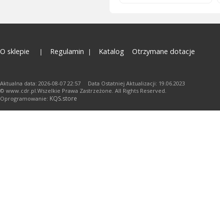
O sklepie
Regulamin
Katalog
Otrzymane dotacje
Aktualna data: 2026-08-07 22:57 Data Ostatniej Aktualizacji: 19.06.2023
© www.cdr.pl.Wszelkie Prawa Zastrzeżone. All Rights Reserved.
KQS.store
Oprogramowanie: