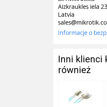
Aizkraukles iela 2
Latvia
sales@mikrotik.c
Informacje o bezp
Inni klienci
również