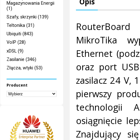
Opis
Magazynowania Energii
(1)
Szafy, skrzynki (139)
RouterBoard
Teltonika (31)
Ubiquiti (843)
MikroTika w
VoIP (28)
Ethernet (podz
xDSL (9)
Zasilanie (346)
oraz port USB
Złącza, wtyki (53)
zasilacz 24 V, 
Producent
pierwszy prod
technologii 
osiągnięcie le
Znajdujący si