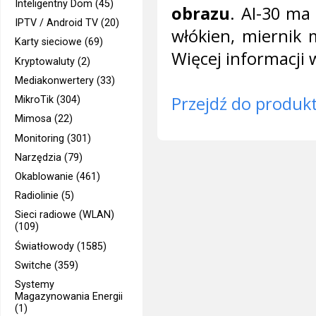
Inteligentny Dom (45)
obrazu
. AI-30 ma
IPTV / Android TV (20)
włókien, miernik 
Karty sieciowe (69)
Więcej informacji 
Kryptowaluty (2)
Mediakonwertery (33)
Przejdź do produk
MikroTik (304)
Mimosa (22)
Monitoring (301)
Narzędzia (79)
Okablowanie (461)
Radiolinie (5)
Sieci radiowe (WLAN)
(109)
Światłowody (1585)
Switche (359)
Systemy
Magazynowania Energii
(1)