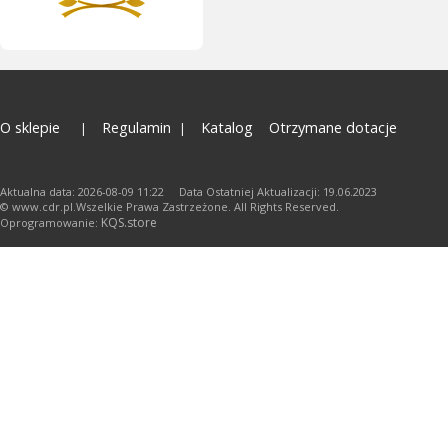
O sklepie
Regulamin
Katalog
Otrzymane dotacje
Aktualna data: 2026-08-09 11:22 Data Ostatniej Aktualizacji: 19.06.2023
© www.cdr.pl.Wszelkie Prawa Zastrzeżone. All Rights Reserved.
KQS.store
Oprogramowanie: