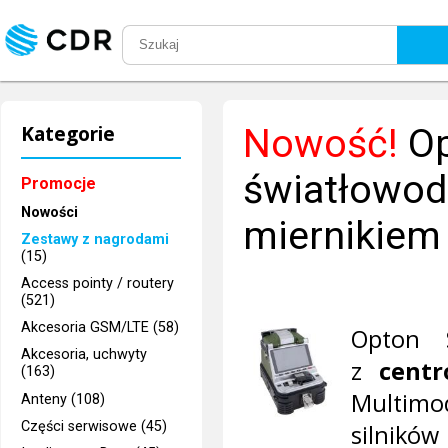
Kategorie
Nowość!
Op
światłowo
Promocje
Nowości
miernikiem
Zestawy z nagrodami
(15)
Access pointy / routery
(521)
Akcesoria GSM/LTE (58)
Opton 
Akcesoria, uchwyty
z
cent
(163)
Multim
Anteny (108)
Części serwisowe (45)
silnikó