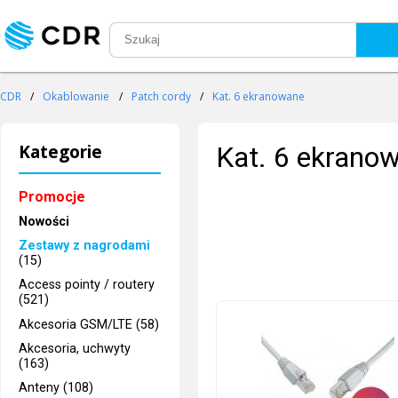
CDR
/
Okablowanie
/
Patch cordy
/
Kat. 6 ekranowane
Kategorie
Kat. 6 ekrano
Promocje
Nowości
Zestawy z nagrodami
(15)
Access pointy / routery
(521)
Akcesoria GSM/LTE (58)
Akcesoria, uchwyty
(163)
Anteny (108)