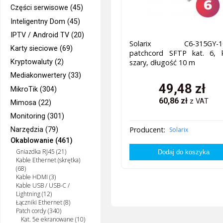
Części serwisowe (45)
Inteligentny Dom (45)
IPTV / Android TV (20)
Solarix C6-315GY-1
Karty sieciowe (69)
patchcord SFTP kat. 6, k
Kryptowaluty (2)
szary, długość 10 m
Mediakonwertery (33)
49,48
zł
MikroTik (304)
60,86
zł
z VAT
Mimosa (22)
Monitoring (301)
Producent:
Narzędzia (79)
Solarix
Okablowanie (461)
Gniazdka RJ45 (21)
Kable Ethernet (skrętka)
(68)
Kable HDMI (3)
Kable USB / USB-C /
Lightning (12)
Łączniki Ethernet (8)
Patch cordy (340)
Kat. 5e ekranowane (10)