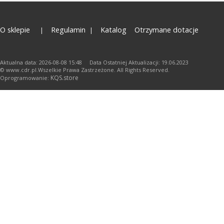
O sklepie
Regulamin
Katalog
Otrzymane dotacje
Aktualna data: 2026-08-08 15:48 Data Ostatniej Aktualizacji: 19.06.2023
© www.cdr.pl.Wszelkie Prawa Zastrzeżone. All Rights Reserved.
KQS.store
Oprogramowanie: