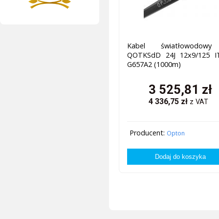
Kabel światłowodow
QOTKSdD 24J 12x9/125 I
G657A2 (1000m)
3 525,81
zł
4 336,75
zł
z VAT
Producent:
Opton