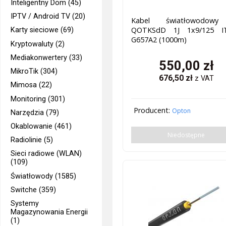
Inteligentny Dom (45)
IPTV / Android TV (20)
Kabel światłowodow
QOTKSdD 1J 1x9/125 I
Karty sieciowe (69)
G657A2 (1000m)
Kryptowaluty (2)
Mediakonwertery (33)
550,00
zł
MikroTik (304)
676,50
zł
z VAT
Mimosa (22)
Monitoring (301)
Producent:
Opton
Narzędzia (79)
Okablowanie (461)
Niedostępne
Radiolinie (5)
Sieci radiowe (WLAN)
(109)
Światłowody (1585)
Switche (359)
Systemy
Magazynowania Energii
(1)