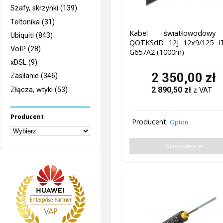
Szafy, skrzynki (139)
Teltonika (31)
Kabel światłowodow
Ubiquiti (843)
QOTKSdD 12J 12x9/125 I
VoIP (28)
G657A2 (1000m)
xDSL (9)
2 350,00
zł
Zasilanie (346)
2 890,50
zł
Złącza, wtyki (53)
z VAT
Producent
Producent:
Opton
Niedostępne